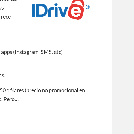
as
frece
 apps (Instagram, SMS, etc)
as.
9,50 dólares (precio no promocional en
o. Pero….