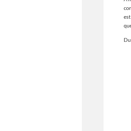
co
est
que
Dur