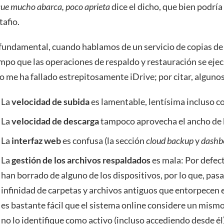
que mucho abarca, poco aprieta
dice el dicho, que bien podría
tafio.
fundamental, cuando hablamos de un servicio de copias de se
mpo que las operaciones de respaldo y restauración se eje
o me ha fallado estrepitosamente iDrive; por citar, algun
La
velocidad de subida
es lamentable, lentísima incluso c
La
velocidad de descarga
tampoco aprovecha el ancho de ba
La
interfaz web
es confusa (la sección
cloud backup
y
dashb
La
gestión de los archivos respaldados
es mala: Por defect
han borrado de alguno de los dispositivos, por lo que, pa
infinidad de carpetas y archivos antiguos que entorpecen 
es bastante fácil que el sistema online considere un mism
no lo identifique como activo (incluso accediendo desde él)