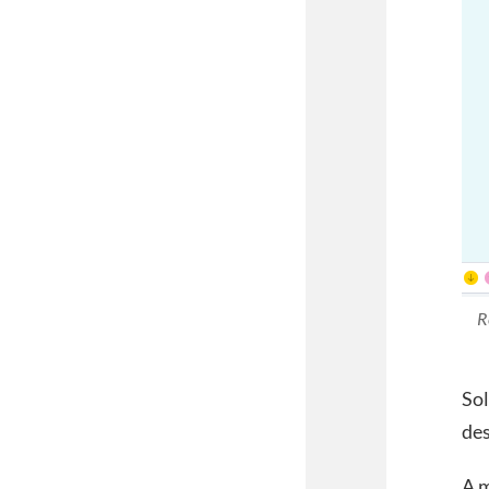
R
Sol
de
A m