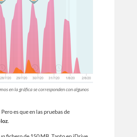
imos en la gráfica se corresponden con algunos
 Pero es que en las pruebas de
loz
.
 un fichero de 150 MB. Tanto en iDrive