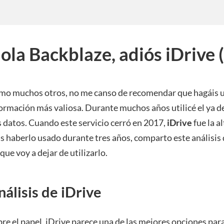
ola Backblaze, adiós iDrive (
mo muchos otros, no me canso de recomendar que hagáis 
ormación más valiosa. Durante muchos años utilicé el ya 
 datos. Cuando este servicio cerró en 2017,
iDrive
fue la 
s haberlo usado durante tres años, comparto este análisis d
 que voy a dejar de utilizarlo.
nálisis de iDrive
re el papel, iDrive parece una de las mejores opciones para