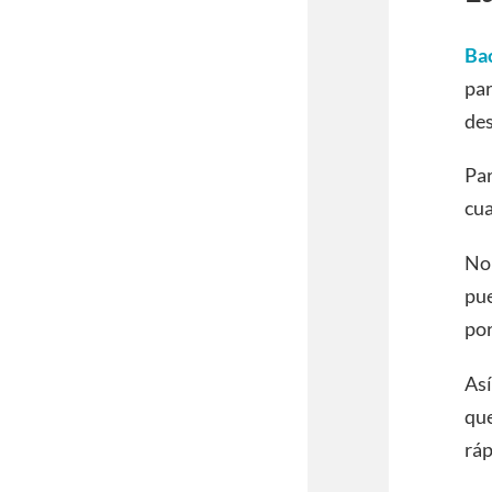
Ba
par
des
Par
cua
No 
pue
por
Así
que
ráp