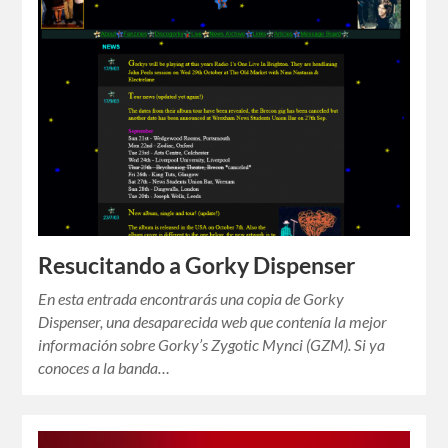
Resucitando a Gorky Dispenser
En esta entrada encontrarás una copia de Gorky
Dispenser, una desaparecida web que contenía la mejor
información sobre Gorky’s Zygotic Mynci (GZM). Si ya
conoces a la banda…