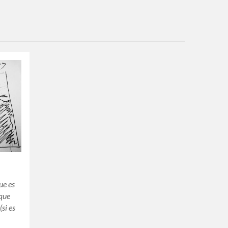
ue es
rque
si es