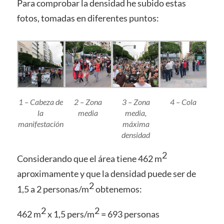
Para comprobar la densidad he subido estas
fotos, tomadas en diferentes puntos:
1 – Cabeza de
2 – Zona
3 – Zona
4 – Cola
la
media
media,
manifestación
máxima
densidad
2
Considerando que el área tiene 462 m
aproximamente y que la densidad puede ser de
2
1,5 a 2 personas/m
obtenemos:
2
2
462 m
x 1,5 pers/m
= 693 personas