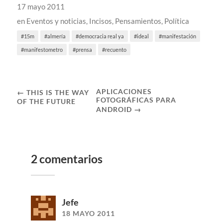
17 mayo 2011
en
Eventos y noticias
,
Incisos
,
Pensamientos
,
Política
15m
almería
democracia real ya
ideal
manifestación
manifestometro
prensa
recuento
APLICACIONES
← THIS IS THE WAY
FOTOGRÁFICAS PARA
OF THE FUTURE
ANDROID →
2 comentarios
Jefe
18 MAYO 2011