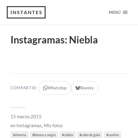
INSTANTES
MENÚ
Instagramas: Niebla
COMPARTIR:
WhatsApp
Bluesky
15 marzo 2015
en
Instagramas
,
Mis fotos
almería
blanco y negro
cables
cabo de gata
camino