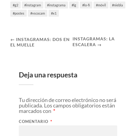
g2
instagram
instagrama
lg
lo-fi
móvil
niebla
postes
vscocam
x1
INSTAGRAMAS: LA
← INSTAGRAMAS: DOS EN
ESCALERA →
EL MUELLE
Deja una respuesta
Tu dirección de correo electrónico no será
publicada.
Los campos obligatorios están
marcados con
*
COMENTARIO
*