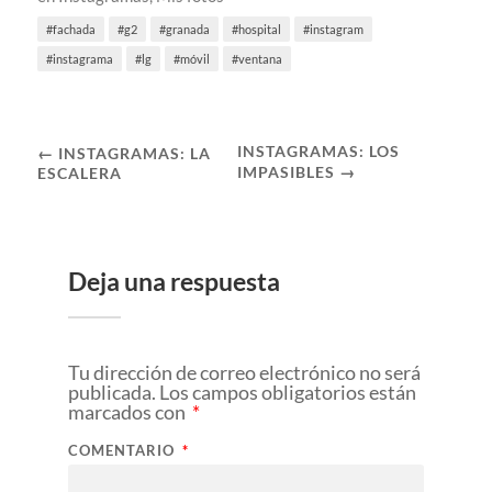
fachada
g2
granada
hospital
instagram
instagrama
lg
móvil
ventana
INSTAGRAMAS: LOS
← INSTAGRAMAS: LA
IMPASIBLES →
ESCALERA
Deja una respuesta
Tu dirección de correo electrónico no será
publicada.
Los campos obligatorios están
marcados con
*
COMENTARIO
*