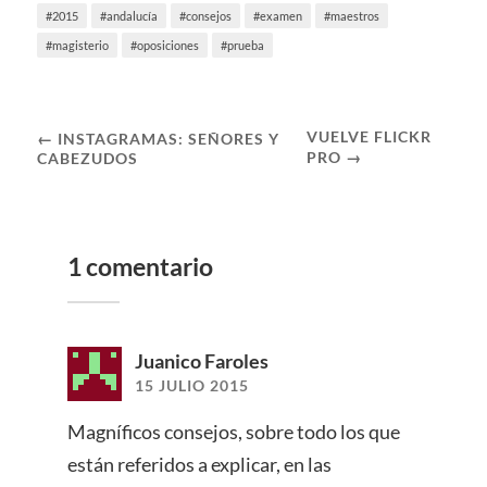
2015
andalucía
consejos
examen
maestros
magisterio
oposiciones
prueba
VUELVE FLICKR
← INSTAGRAMAS: SEÑORES Y
PRO →
CABEZUDOS
1 comentario
Juanico Faroles
15 JULIO 2015
Magníficos consejos, sobre todo los que
están referidos a explicar, en las