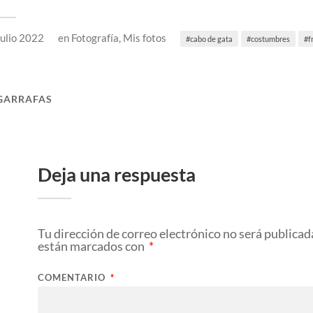
julio 2022
en
Fotografía
,
Mis fotos
cabo de gata
costumbres
f
GARRAFAS
Deja una respuesta
Tu dirección de correo electrónico no será publicad
están marcados con
*
COMENTARIO
*