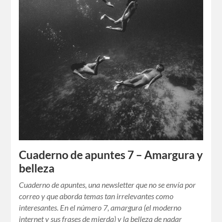
Cuaderno de apuntes 7 – Amargura y
belleza
Cuaderno de apuntes, una newsletter que no se envía por
correo y que aborda temas tan irrelevantes como
interesantes. En el número 7, amargura (el moderno
internet y sus frases de mierda) y la belleza de nadar