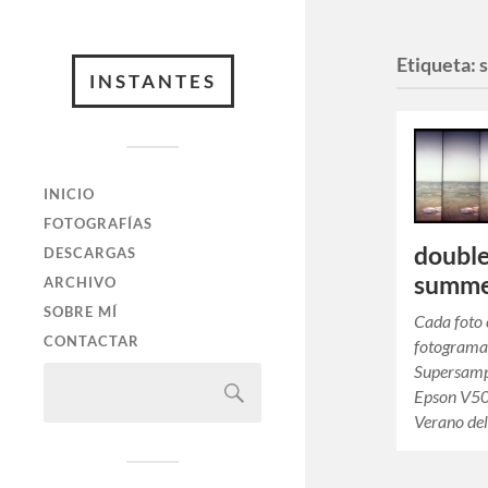
Etiqueta:
INSTANTES
INICIO
FOTOGRAFÍAS
double
DESCARGAS
summ
ARCHIVO
SOBRE MÍ
Cada foto 
CONTACTAR
fotograma
Supersamp
Epson V50
Verano de