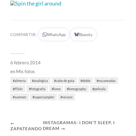
COMPARTIR:
WhatsApp
Bluesky
6 febrero 2014
en
Mis fotos
almería
analógica
cabo de gata
doble
escaneadas
Flickr
fotografía
lomo
lomography
película
summer
supersampler
verano
INSTAGRAMAS: I DON’T SLEEP, I
←
DREAM →
ZAPATEANDO