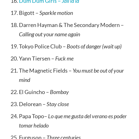
Dum Dum Girls –
Jail la la
Bigott –
Sparkle motion
Darren Hayman & The Secondary Modern –
Calling out your name again
Tokyo Police Club –
Boots of danger (wait up)
Yann Tiersen –
Fuck me
The Magnetic Fields –
You must be out of your
mind
El Guincho –
Bombay
Delorean –
Stay close
Papa Topo–
Lo que me gusta del verano es poder
tomar helado
Furguson –
Three centuries