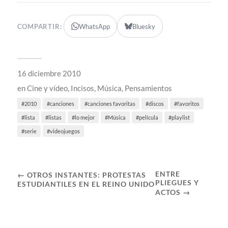
COMPARTIR:
WhatsApp
Bluesky
16 diciembre 2010
en
Cine y vídeo
,
Incisos
,
Música
,
Pensamientos
2010
canciones
canciones favoritas
discos
favoritos
lista
listas
lo mejor
Música
película
playlist
serie
videojuegos
ENTRE
← OTROS INSTANTES: PROTESTAS
PLIEGUES Y
ESTUDIANTILES EN EL REINO UNIDO
ACTOS →