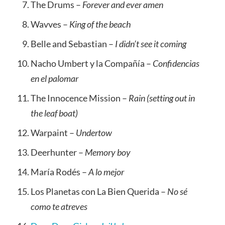
The Drums –
Forever and ever amen
Wavves –
King of the beach
Belle and Sebastian –
I didn’t see it coming
Nacho Umbert y la Compañía –
Confidencias
en el palomar
The Innocence Mission –
Rain (setting out in
the leaf boat)
Warpaint –
Undertow
Deerhunter –
Memory boy
María Rodés –
A lo mejor
Los Planetas con La Bien Querida –
No sé
como te atreves