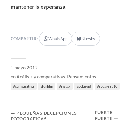
mantener la esperanza.
COMPARTIR:
WhatsApp
Bluesky
1 mayo 2017
en
Análisis y comparativas
,
Pensamientos
comparativa
fujifilm
instax
polaroid
square sq10
FUERTE
← PEQUEÑAS DECEPCIONES
FUERTE →
FOTOGRÁFICAS